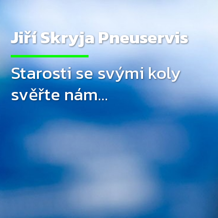
Jiří Skryja Pneuservis
Starosti se svými koly
svěřte nám...