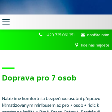
+420 725 061 351
napište nám
kde nás najdete
Doprava pro 7 osob
Nabízíme komfortní a bezpečnou osobní přepravu
klimatizovaným minibusem až pro 7 osob + řidič k
cestám na letiště v Brně, Praze, Ostravě, Bratislavě,