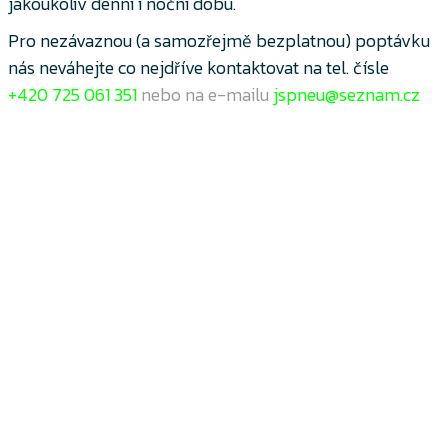
jakoukoliv denní i noční dobu.
Pro nezávaznou (a samozřejmě bezplatnou) poptávku
nás neváhejte co nejdříve kontaktovat na tel. čísle
+420
725 061 351
nebo na e-mailu
jspneu@seznam.cz
Spolupracujeme