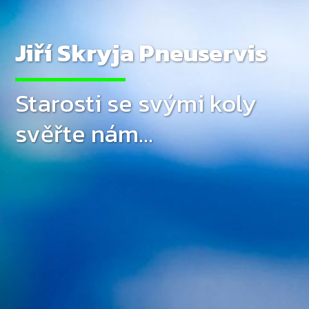
Jiří Skryja Pneuservis
Starosti se svými koly
svěřte nám...