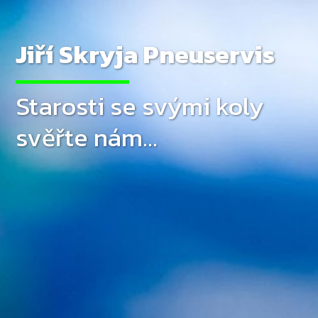
Jiří Skryja Pneuservis
Starosti se svými koly
svěřte nám...